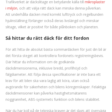
Trafikverket är däckslitage en betydande källa till
mikroplaster
i miljön
, och att välja rätt däck kan minska denna påverkan.
Att underhålla däcken med korrekt lufttryck och regelbunden
hjulinställning förlänger också deras livslängd och minskar
slitage, vilket är positivt för både plånboken och planeten.
Så hittar du rätt däck för ditt fordon
För att hitta de absolut bästa sommardäcken för just din bil är
det första steget att kontrollera fordonets registreringsbevis.
Där hittar du information om de godkända
däckdimensionerna, inklusive bredd, profilhöjd och
fälgdiameter. Att följa dessa specifikationer är inte bara ett
krav för att bilen ska vara laglig att köra, utan också
avgörande för säkerheten och bilens köregenskaper. Felaktiga
däckdimensioner kan påverka hastighetsmätarens
noggrannhet, ABS-systemets funktion och bilens stabilitet.
När du har koll på de tekniska kraven är det dags att överväga