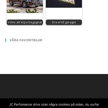
Volvo att köpa begagnat
Dra el till garaget
VÅRA FAVORITBILAR
JC Perfomance drivs utan några cookies på sidan, du surfar