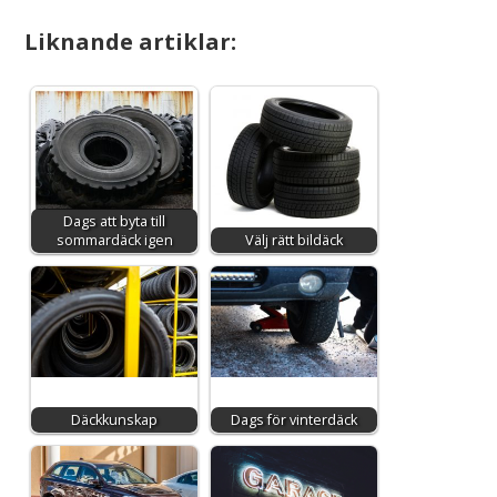
Liknande artiklar:
Dags att byta till
sommardäck igen
Välj rätt bildäck
Däckkunskap
Dags för vinterdäck