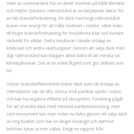
Valet av sommardäck har en direkt inverkan på både klimatet
och miljön. Däckens rullmotstånd är en betydande faktor för
en bils bränsleförbrukning. Ett däck med högt rullmotstånd
kräver mer energi för att hålla fordonet i rörelse, vilket leder
till högre bränsleförbrukning för fossildrivna bilar och kortare
räckvidd för elbilar. Detta resulterar i ökade utsläpp av
koldioxid och andra växthusgaser. Genom att välja däck med
lågt rullmotstånd kan bilägare aktivt bidra till att minska sin
klimatpåverkan. Det är en enkel åtgärd som gör skillnad över
tid.
Utöver bränsleeffektiviteten bidrar däck även till utsläpp av
mikroplaster när de slits. Dessa små partiklar sprids i miljön
och kan ha negativa effekter på ekosystem. Forskning pågår
för att utveckla däck med minskad partikelavlossning, men
som konsument kan man redan nu bidra genom att välja däck
av hög kvalitet som har en längre livslängd och därmed
behöver bytas ut mer sällan. Enligt en rapport från