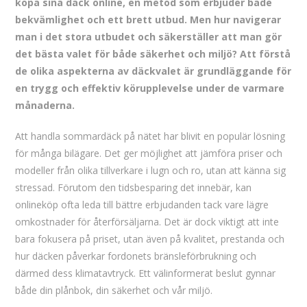
köpa sina däck online, en metod som erbjuder både
bekvämlighet och ett brett utbud. Men hur navigerar
man i det stora utbudet och säkerställer att man gör
det bästa valet för både säkerhet och miljö? Att förstå
de olika aspekterna av däckvalet är grundläggande för
en trygg och effektiv körupplevelse under de varmare
månaderna.
Att handla sommardäck på nätet har blivit en populär lösning
för många bilägare. Det ger möjlighet att jämföra priser och
modeller från olika tillverkare i lugn och ro, utan att känna sig
stressad. Förutom den tidsbesparing det innebär, kan
onlineköp ofta leda till bättre erbjudanden tack vare lägre
omkostnader för återförsäljarna. Det är dock viktigt att inte
bara fokusera på priset, utan även på kvalitet, prestanda och
hur däcken påverkar fordonets bränsleförbrukning och
därmed dess klimatavtryck. Ett välinformerat beslut gynnar
både din plånbok, din säkerhet och vår miljö.