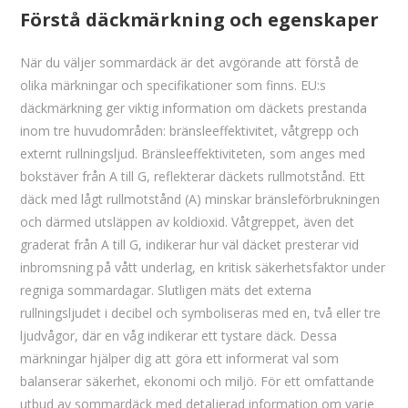
Förstå däckmärkning och egenskaper
När du väljer sommardäck är det avgörande att förstå de
olika märkningar och specifikationer som finns. EU:s
däckmärkning ger viktig information om däckets prestanda
inom tre huvudområden: bränsleeffektivitet, våtgrepp och
externt rullningsljud. Bränsleeffektiviteten, som anges med
bokstäver från A till G, reflekterar däckets rullmotstånd. Ett
däck med lågt rullmotstånd (A) minskar bränsleförbrukningen
och därmed utsläppen av koldioxid. Våtgreppet, även det
graderat från A till G, indikerar hur väl däcket presterar vid
inbromsning på vått underlag, en kritisk säkerhetsfaktor under
regniga sommardagar. Slutligen mäts det externa
rullningsljudet i decibel och symboliseras med en, två eller tre
ljudvågor, där en våg indikerar ett tystare däck. Dessa
märkningar hjälper dig att göra ett informerat val som
balanserar säkerhet, ekonomi och miljö. För ett omfattande
utbud av sommardäck med detaljerad information om varje