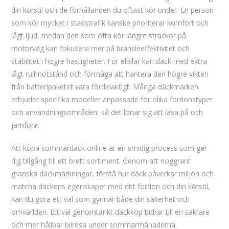
din körstil och de förhållanden du oftast kör under. En person
som kör mycket i stadstrafik kanske prioriterar komfort och
lågt ljud, medan den som ofta kör längre sträckor på
motorväg kan fokusera mer på bränsleeffektivitet och
stabilitet i högre hastigheter. För elbilar kan däck med extra
lågt rullmotstånd och förmåga att hantera den högre vikten
från batteripaketet vara fördelaktigt. Många däckmärken
erbjuder specifika modeller anpassade för olika fordonstyper
och användningsområden, så det lönar sig att läsa på och
jämföra.
Att köpa sommardäck online är en smidig process som ger
dig tillgång till ett brett sortiment. Genom att noggrant
granska däckmärkningar, förstå hur däck påverkar miljön och
matcha däckens egenskaper med ditt fordon och din körstil,
kan du göra ett val som gynnar både din säkerhet och
omvärlden. Ett väl genomtänkt däckköp bidrar till en säkrare
och mer hållbar bilresa under sommarmånaderna.